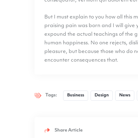
consequatur, vel illum qui dolorem eum
But I must explain to you how all this
praising pain was born and I will give
expound the actual teachings of the gr
human happiness. No one rejects, dislik
pleasure, but because those who do n
encounter consequences that.
Tags:
Business
Design
News
Share Article