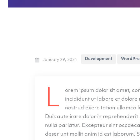
Development
WordPre
January 29, 2021
Lorem ipsum dolor sit amet, consectetur adipisicing elit, sed do eiusmod tempor
incididunt ut labore et dolor
nostrud exercitation ullamco 
Duis aute irure dolor in reprehenderit 
nulla pariatur. Excepteur sint occaecat
deser unt mollit anim id est laborum. S