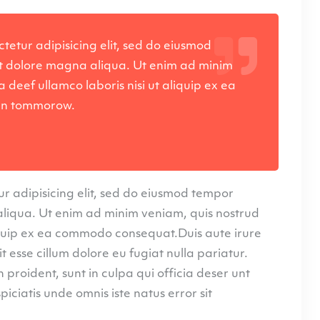
tetur adipisicing elit, sed do eiusmod
et dolore magna aliqua. Ut enim ad minim
 deef ullamco laboris nisi ut aliquip ex ea
in tommorow.
r adipisicing elit, sed do eiusmod tempor
aliqua. Ut enim ad minim veniam, quis nostrud
liquip ex ea commodo consequat.Duis aute irure
t esse cillum dolore eu fugiat nulla pariatur.
proident, sunt in culpa qui officia deser unt
piciatis unde omnis iste natus error sit