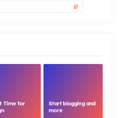
t Time for
Start blogging and
gn
more