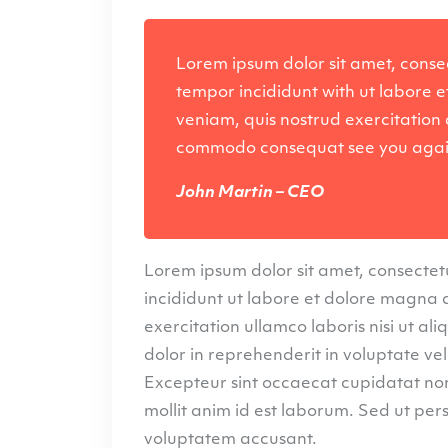
Lorem ipsum dolor sit amet, consec
tempor incididunt with ut labore 
veniam, quis nostrud exercitation a
commodo consequat see you aga
John Martin – CEO
Lorem ipsum dolor sit amet, consectetu
incididunt ut labore et dolore magna 
exercitation ullamco laboris nisi ut a
dolor in reprehenderit in voluptate veli
Excepteur sint occaecat cupidatat non 
mollit anim id est laborum. Sed ut pers
voluptatem accusant.