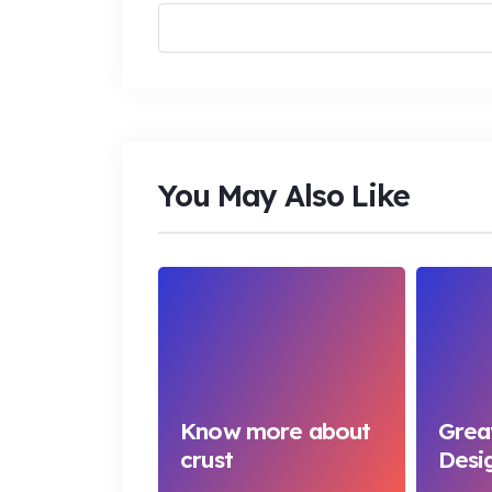
You May Also Like
Know more about
Grea
crust
Desi