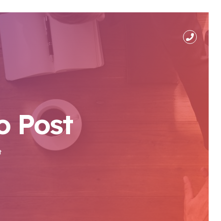
 Post
t