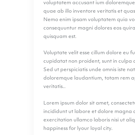
voluptatem accusant ium doloremque
quae ab illo inventore veritatis et qua
Nemo enim ipsam voluptatem quia volup
consequuntur magni dolores eos quira
quisquam est.
Voluptate velit esse cillum dolore eu f
cupidatat non proident, sunt in culpa q
Sed ut perspiciatis unde omnis iste na
doloremque laudantium, totam rem ap
veritatis..
Lorem ipsum dolor sit amet, consectetu
incididunt ut labore et dolore magna 
exercitation ullamco laboris nisi ut a
happiness for lyour loyal city.