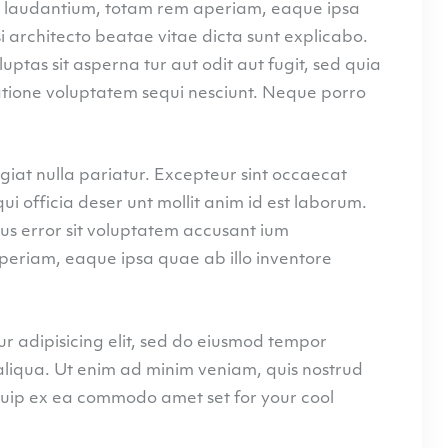
 laudantium, totam rem aperiam, eaque ipsa
si architecto beatae vitae dicta sunt explicabo.
tas sit asperna tur aut odit aut fugit, sed quia
tione voluptatem sequi nesciunt. Neque porro
ugiat nulla pariatur. Excepteur sint occaecat
ui officia deser unt mollit anim id est laborum.
tus error sit voluptatem accusant ium
eriam, eaque ipsa quae ab illo inventore
r adipisicing elit, sed do eiusmod tempor
aliqua. Ut enim ad minim veniam, quis nostrud
liquip ex ea commodo amet set for your cool