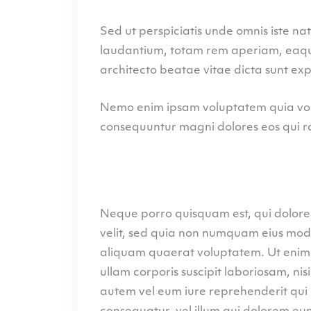
Sed ut perspiciatis unde omnis iste n
laudantium, totam rem aperiam, eaque 
architecto beatae vitae dicta sunt exp
Nemo enim ipsam voluptatem quia volup
consequuntur magni dolores eos qui ra
Neque porro quisquam est, qui dolorem
velit, sed quia non numquam eius mod
aliquam quaerat voluptatem. Ut enim
ullam corporis suscipit laboriosam, ni
autem vel eum iure reprehenderit qui i