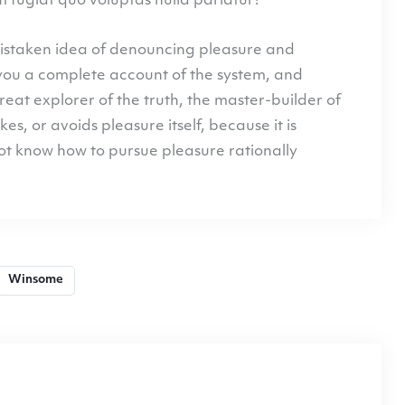
 fugiat quo voluptas nulla pariatur?
 mistaken idea of denouncing pleasure and
 you a complete account of the system, and
eat explorer of the truth, the master-builder of
es, or avoids pleasure itself, because it is
ot know how to pursue pleasure rationally
Winsome